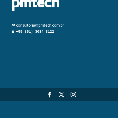
✉︎
consultoria@pmtech.com.br
☎︎
+55 (51) 3084 3122